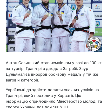
Антон Савицький став чемпіоном у вазі до 100 кг
на турнірі Гран-прі з дзюдо в Загребі. Заур
Дуньямалієв виборов бронзову медаль у тій же
ваговій категорії.
Українські дзюдоїсти досягли значних успіхів на
Гран-прі, який проходив у Хорватії. Цю
інформацію оприлюднило Міністерство молоді та
спорту України, повідомляє УНН.