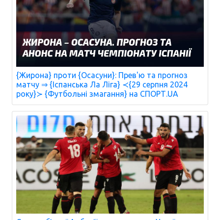
{Жирона} проти {Осасуни}: Прев'ю та прогноз
матчу ⇒ {Іспанська Ла Ліга} ≺{29 серпня 2024
року}≻ {Футбольні змагання} на СПОРТ.UA