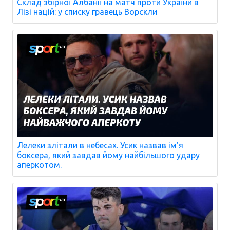
Склад збірної Албанії на матч проти України в
Лізі націй: у списку гравець Ворскли
Лелеки злітали в небесах. Усик назвав ім'я
боксера, який завдав йому найбільшого удару
аперкотом.