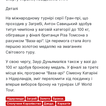
Деталі
На міжнародному турнірі серії Гран-прі, що
проходив у Загребі, Антон Савицький здобув
титул чемпіона у ваговій категорії до 100 кг,
обігравши у фіналі британця Різа Томсона з
рахунком "Ваза-арі". Ця перемога стала його
першою золотою медаллю на змаганнях
Світового туру.
У свою чергу, Заур Дуньямалієв також у вазі до
100 кг здобув бронзову медаль. У фіналі за третє
місце він, програючи "Ваза-арі" Сімеону Катаріні
з Нідерландів, зміг переломити хід поєдинку і
вперше виборов бронзу на турнірах IJF World
Tour.
Нідерланди
Загреб
Золото
Бронза.
Сполучене Королівство
Дзюдо.
Хорватія