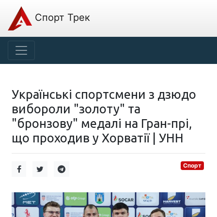
Спорт Трек
Українські спортсмени з дзюдо
вибороли "золоту" та
"бронзову" медалі на Гран-прі,
що проходив у Хорватії | УНН
Спорт