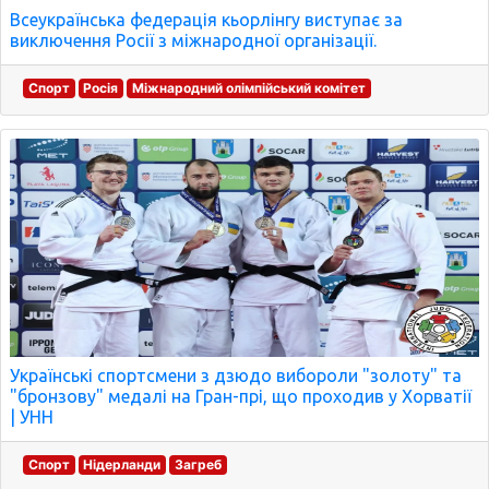
Всеукраїнська федерація кьорлінгу виступає за
виключення Росії з міжнародної організації.
Спорт
Росія
Міжнародний олімпійський комітет
Українські спортсмени з дзюдо вибороли "золоту" та
"бронзову" медалі на Гран-прі, що проходив у Хорватії
| УНН
Спорт
Нідерланди
Загреб