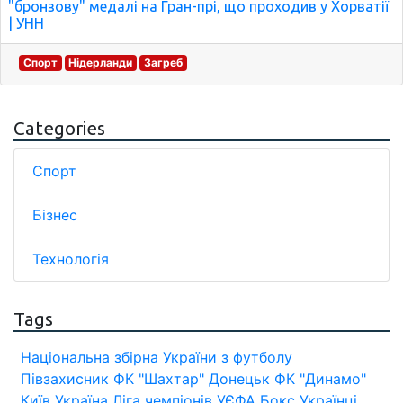
"бронзову" медалі на Гран-прі, що проходив у Хорватії
| УНН
Спорт
Нідерланди
Загреб
Categories
Спорт
Бізнес
Технологія
Tags
Національна збірна України з футболу
Півзахисник
ФК "Шахтар" Донецьк
ФК "Динамо"
Київ
Україна
Ліга чемпіонів УЄФА
Бокс
Українці