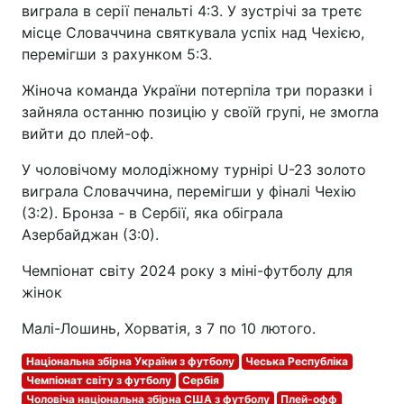
виграла в серії пенальті 4:3. У зустрічі за третє
місце Словаччина святкувала успіх над Чехією,
перемігши з рахунком 5:3.
Жіноча команда України потерпіла три поразки і
зайняла останню позицію у своїй групі, не змогла
вийти до плей-оф.
У чоловічому молодіжному турнірі U-23 золото
виграла Словаччина, перемігши у фіналі Чехію
(3:2). Бронза - в Сербії, яка обіграла
Азербайджан (3:0).
Чемпіонат світу 2024 року з міні-футболу для
жінок
Малі-Лошинь, Хорватія, з 7 по 10 лютого.
Національна збірна України з футболу
Чеська Республіка
Чемпіонат світу з футболу
Сербія
Чоловіча національна збірна США з футболу
Плей-офф