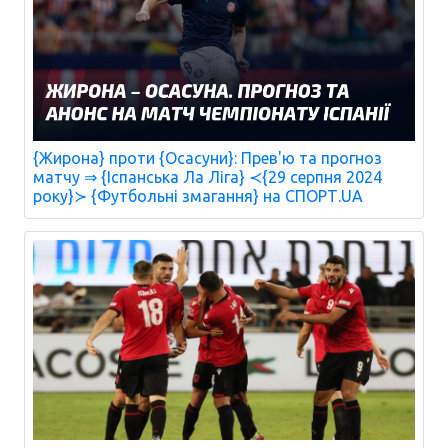
{Жирона} проти {Осасуни}: Прев'ю та прогноз
матчу ⇒ {Іспанська Ла Ліга} ≺{29 серпня 2024
року}≻ {Футбольні змагання} на СПОРТ.UA