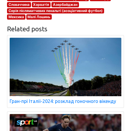
Словаччина
Хорватія
Азербайджан
Серія післяматчевих пенальті (асоціативний футбол)
Мексика
Малі Лошинь
Related posts
Гран-прі Італії-2024: розклад гоночного вікенду