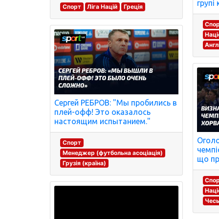
групі 
Спорт
Ліга Націй
Греція
Спо
Наці
Англ
Сергей РЕБРОВ: "Мы пробились в
плей-офф! Это оказалось
настоящим испытанием."
Огол
Спорт
чемпі
Менеджер (футбольна асоціація)
що пр
Грузія (країна)
Спо
Наці
Чесь