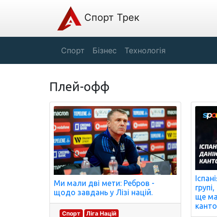
Спорт Трек
Спорт
Бізнес
Технологія
Плей-офф
Іспан
Ми мали дві мети: Ребров -
групі
щодо завдань у Лізі націй.
ще ма
канто
Спорт
Ліга Націй