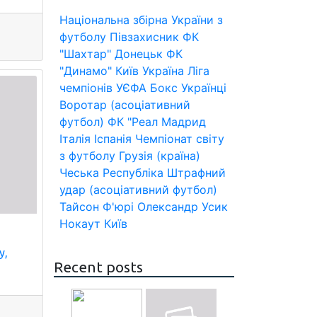
Національна збірна України з
футболу
Півзахисник
ФК
"Шахтар" Донецьк
ФК
"Динамо" Київ
Україна
Ліга
чемпіонів УЄФА
Бокс
Українці
Воротар (асоціативний
футбол)
ФК "Реал Мадрид
Італія
Іспанія
Чемпіонат світу
з футболу
Грузія (країна)
Чеська Республіка
Штрафний
удар (асоціативний футбол)
Тайсон Ф'юрі
Олександр Усик
Нокаут
Київ
у,
Recent posts