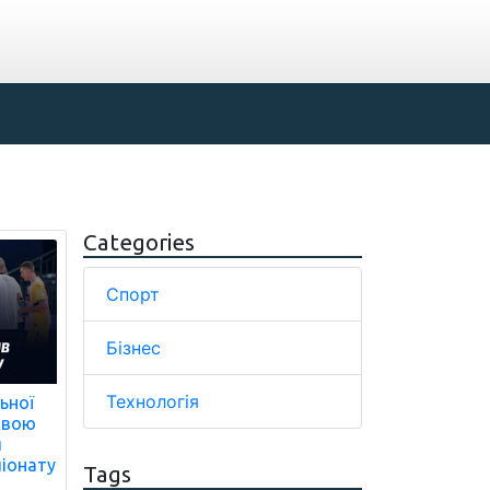
Categories
Спорт
Бізнес
Технологія
ьної
 свою
я
іонату
Tags