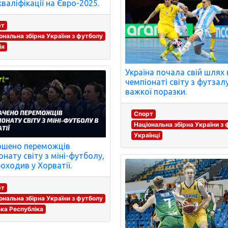
кваліфікації на Євро-2025.
рт
ональна збірна України з футболу
ія
Україна почала свій шлях 
чемпіонаті світу з футзалу
важкої поразки.
Спорт
Національна збірна України з
Українці
ошено переможців
онату світу з міні-футболу,
оходив у Хорватії.
рт
ональна збірна України з футболу
ка Республіка