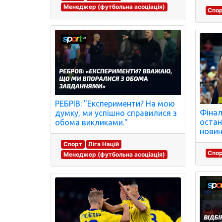
Менеджер (футбольна асоціація)
Спо
РЕБРІВ: "Експерименти? На мою
Фінал
думку, ми успішно справилися з
остан
обома викликами."
новин
Спорт
Ліга Націй
Спо
Менеджер (футбольна асоціація)