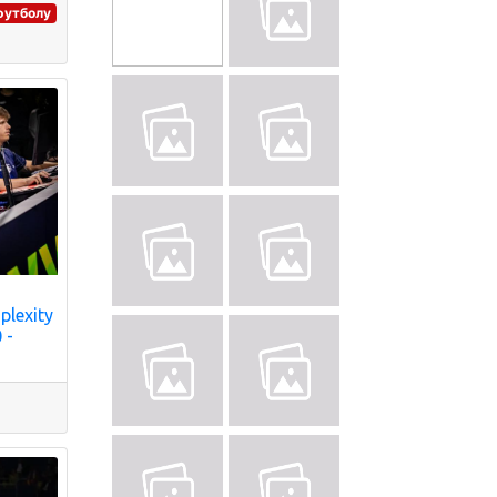
 футболу
lexity
 -