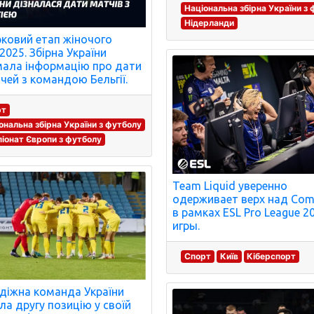
Національна збірна України з
Нідерланди
рковий етап жіночого
2025. Збірна України
ала інформацію про дати
ічей з командою Бельгії.
рт
ональна збірна України з футболу
іонат Європи з футболу
Team Liquid уверенно
одерживает верх над Comp
в рамках ESL Pro League 20
игры.
Спорт
Київ
Кіберспорт
іжна команда України
ла другу позицію у своїй