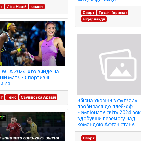
рт
Ліга Націй
Іспанія
Спорт
Грузія (країна)
Нідерланди
 WTA 2024: хто вийде на
ній матч - Спортивні
и 24
рт
Теніс
Саудівська Аравія
Збірна України з футзалу
пробилася до плей-оф
Чемпіонату світу 2024 рок
здобувши перемогу над
командою Афганістану.
Спорт