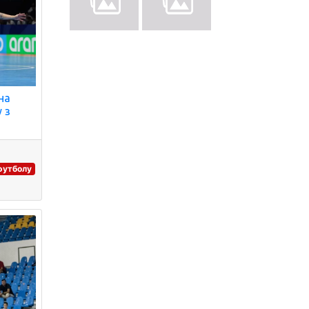
на
 з
 футболу