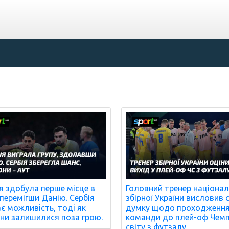
ія здобула перше місце в
Головний тренер націонал
, перемігши Данію. Сербія
збірної України висловив
є можливість, тоді як
думку щодо проходженн
ни залишилися поза грою.
команди до плей-оф Чемп
світу з футзалу.