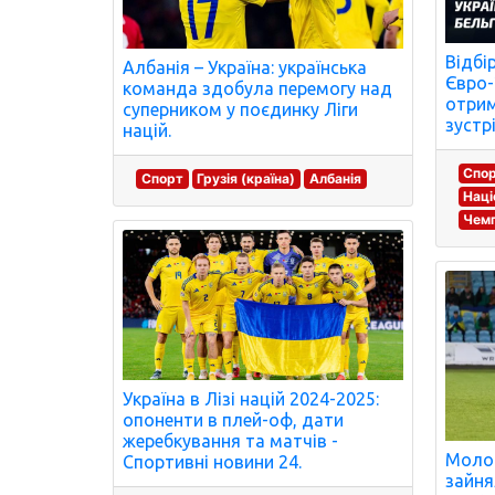
Відбі
Албанія – Україна: українська
Євро-
команда здобула перемогу над
отрим
суперником у поєдинку Ліги
зустр
націй.
Спо
Спорт
Грузія (країна)
Албанія
Наці
Чемп
Україна в Лізі націй 2024-2025:
опоненти в плей-оф, дати
жеребкування та матчів -
Молод
Спортивні новини 24.
зайня