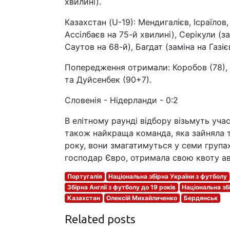
хвилині).
Казахстан (U-19): Мендигалієв, Ісраїлов
Ассілбаєв на 75-й хвилині), Серікули (з
Саутов на 68-й), Багдат (заміна на Газіє
Попередження отримали: Коробов (78), Іс
та Дуйсенбек (90+7).
Словенія - Нідерланди - 0:2
В елітному раунді відбору візьмуть учас
також найкраща команда, яка зайняла т
року, вони змагатимуться у семи групах 
господар Євро, отримала свою квоту а
Португалія
Національна збірна України з футболу
Збірна Англії з футболу до 19 років
Національна зб
Казахстан
Олексій Михайличенко
Бердянськ
Related posts