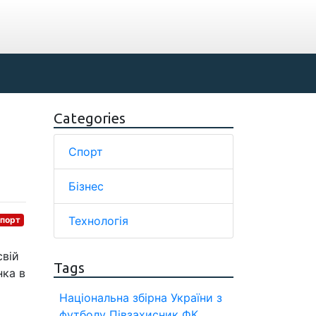
Categories
Спорт
Бізнес
Технологія
порт
свій
Tags
нка в
Національна збірна України з
футболу
Півзахисник
ФК