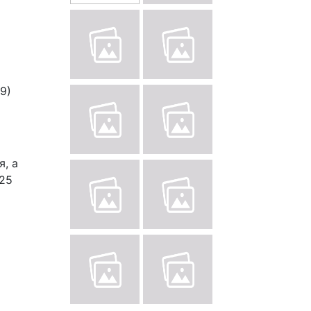
9)
я, а
025