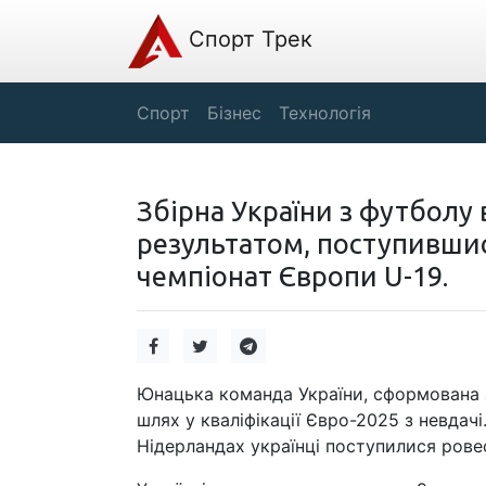
Спорт Трек
Спорт
Бізнес
Технологія
Збірна України з футболу 
результатом, поступившис
чемпіонат Європи U-19.
Юнацька команда України, сформована з
шлях у кваліфікації Євро-2025 з невда
Нідерландах українці поступилися ровес