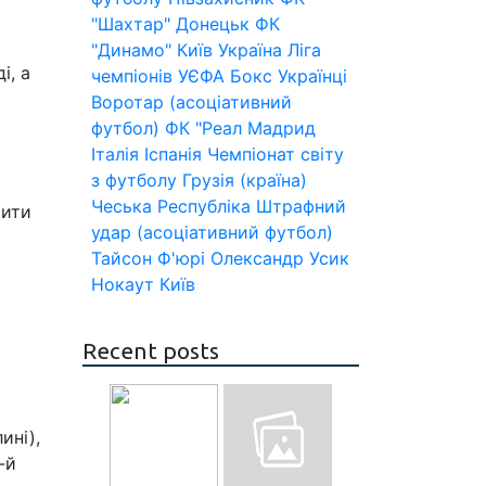
"Шахтар" Донецьк
ФК
"Динамо" Київ
Україна
Ліга
і, а
чемпіонів УЄФА
Бокс
Українці
Воротар (асоціативний
футбол)
ФК "Реал Мадрид
Італія
Іспанія
Чемпіонат світу
з футболу
Грузія (країна)
Чеська Республіка
Штрафний
шити
удар (асоціативний футбол)
Тайсон Ф'юрі
Олександр Усик
Нокаут
Київ
Recent posts
ині),
-й