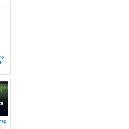
н
го
t
тер
а