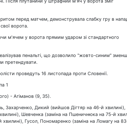
ні. Після плутанини у штрафний м'яч у ворота зміг
итом перед матчем, демонструвала слабку гру в напад
свої ворота.
аючи м'ячем у ворота прямим ударом зі стандартного
еалізував пенальті, що дозволило "жовто-синим" змен
ли претендувати.
болісти проведуть 16 листопада проти Словенії.
па 1
о) - Агіманов (9, 35).
нь, Захарченко, Дикий (вийшов Дігтяр на 46-й хвилині),
хвилині), Шевченка (заміна на Пшеничнюка на 75-й хвил
 хвилині), Гусол, Пономаренко (заміна на Ломагу на 83