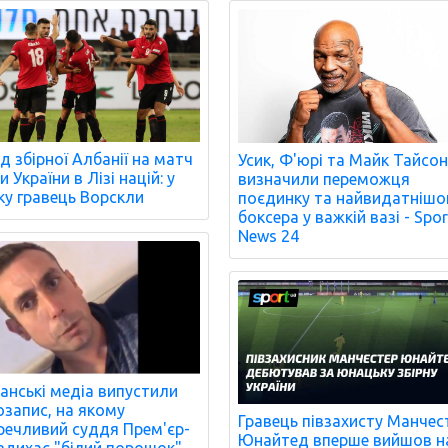
д збірної Албанії на матч
Усик, Ф'юрі та Майк Тайсо
 України в Лізі націй: у
визначили переможця
ку гравець Ворскли
поєдинку та найвидатнішо
боксера у важкій вазі - Spor
News 24
анські медіа випустили
озапис, на якому
Гравець півзахисту Манчес
речливий суддя Прем'єр-
Юнайтед вперше вийшов н