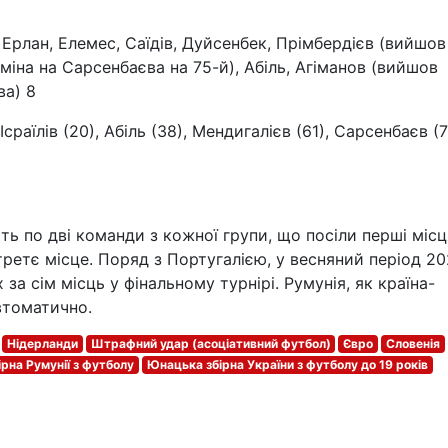
, Ерлан, Елемес, Саїдів, Дуйсенбек, Прімбердієв (вийшов
аміна на Сарсенбаєва на 75-й), Абіль, Агіманов (вийшов
ва) 8
раїлів (20), Абіль (38), Мендигалієв (61), Сарсенбаєв (7
ть по дві команди з кожної групи, що посіли перші місц
ретє місце. Поряд з Португалією, у весняний період 2
за сім місць у фінальному турнірі. Румунія, як країна-
втоматично.
Нідерланди
Штрафний удар (асоціативний футбол)
Євро
Словенія
ірна Румунії з футболу
Юнацька збірна України з футболу до 19 років