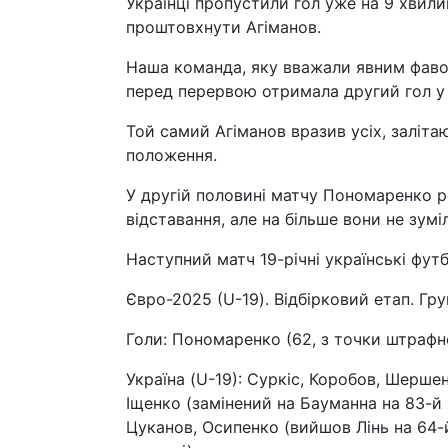
Українці пропустили гол уже на 9 хвили
проштовхнути Агіманов.
Наша команда, яку вважали явним фавор
перед перервою отримала другий гол у 
Той самий Агіманов вразив усіх, заліт
положення.
У другій половині матчу Пономаренко р
відставання, але на більше вони не зумі
Наступний матч 19-річні українські фут
Євро-2025 (U-19). Відбірковий етап. Гру
Голи: Пономаренко (62, з точки штрафног
Україна (U-19): Суркіс, Коробов, Шерше
Іщенко (замінений на Бауманна на 83-й 
Цуканов, Осипенко (вийшов Лінь на 64-й