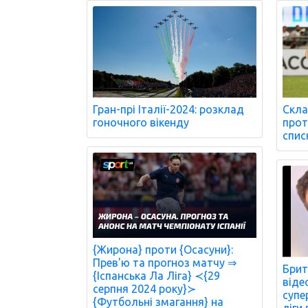
Гран-прі Італії-2024: розклад
Скла
гоночного вікенду
проти
спис
{Жирона} проти {Осасуни}:
Прев'ю та прогноз матчу ⇒
Брит
{Іспанська Ла Ліга} ≺{29
віде
серпня 2024 року}≻
супе
{Футбольні змагання} на