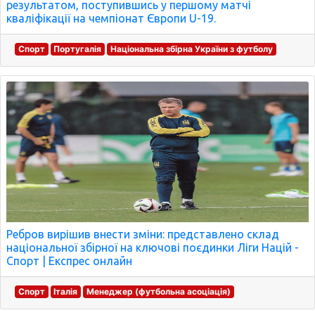
результатом, поступившись у першому матчі
кваліфікації на чемпіонат Європи U-19.
Спорт
Португалія
Національна збірна України з футболу
Ребров вирішив внести зміни: представлено склад
національної збірної на ключові поєдинки Ліги Націй -
Спорт | Експрес онлайн
Спорт
Італія
Менеджер (футбольна асоціація)