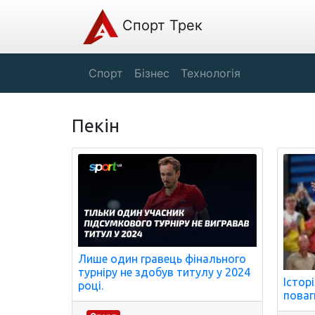
Спорт Трек
Спорт
Бізнес
Технологія
Пекін
Лише один гравець фінального
турніру не здобув титулу у 2024
Істор
році.
поваг