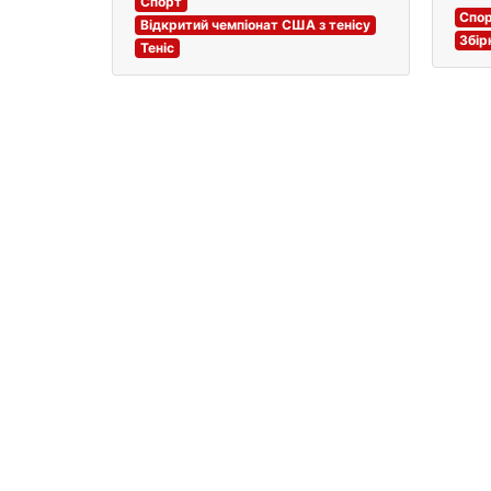
Спорт
Спо
Відкритий чемпіонат США з тенісу
Збір
Теніс