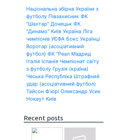
Національна збірна України з
футболу
Півзахисник
ФК
"Шахтар" Донецьк
ФК
"Динамо" Київ
Україна
Ліга
чемпіонів УЄФА
Бокс
Українці
Воротар (асоціативний
футбол)
ФК "Реал Мадрид
Італія
Іспанія
Чемпіонат світу
з футболу
Грузія (країна)
Чеська Республіка
Штрафний
удар (асоціативний футбол)
Тайсон Ф'юрі
Олександр Усик
Нокаут
Київ
Recent posts