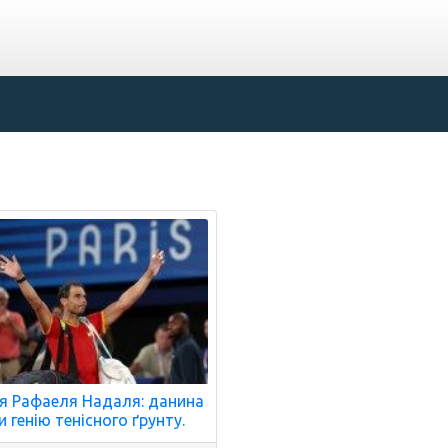
ія Рафаеля Надаля: данина
и генію тенісного ґрунту.