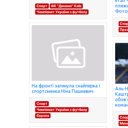
етап 
пляжн
Спорт
ФК "Динамо" Київ
Фотог
Чемпіонат України з футболу
Спо
През
На фронті загинула снайперка і
Аль-Н
спортсменка Ніна Пашкевич.
Каштр
обов'
Спорт
коман
Чемпіонат України з футболу
Європа
Спо
Мене