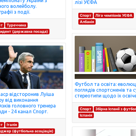
Чемпіонату України з
лізі УЄФА
ого волейболу.
рафії з події.
Спорт
Ліга чемпіонів УЄФА
Албанія
рт
Туреччина
идент (державна посада)
Футбол та освіта: еволюц
поглядів спортсменів та с
аср відсторонив Луїша
стереотипи щодо їх освіч
у від виконання
язків головного тренера
Спорт
Збірна Іспанії з футбо
ди - 24 канал Спорт.
Іспанія
рт
Італія
джер (футбольна асоціація)