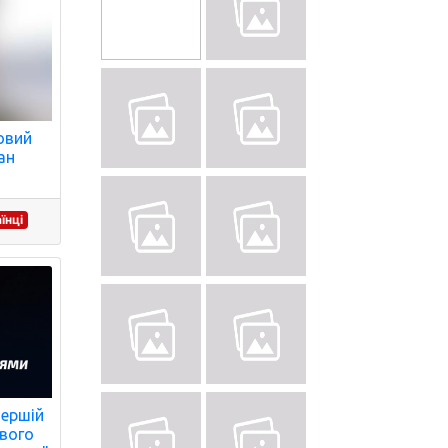
товий
ан
їнці
першій
ивого