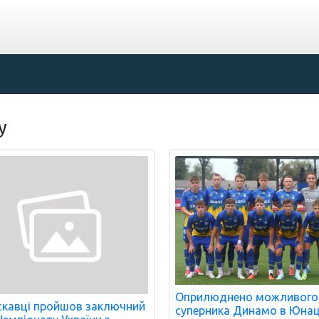
у
Оприлюднено можливого
скавці пройшов заключний
суперника Динамо в Юнац