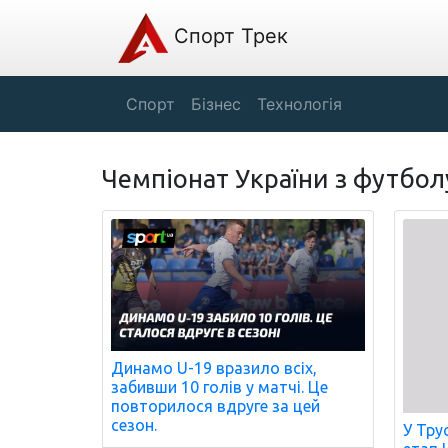
Спорт Трек
Спорт
Бізнес
Технологія
Чемпіонат України з футбол
Динамо U-19 вразило всіх,
забивши 10 голів у матчі. Це
повторилося вдруге за цей
сезон.
У Тру