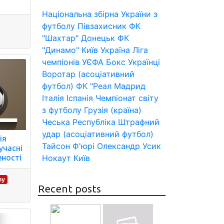
Національна збірна України з
футболу
Півзахисник
ФК
"Шахтар" Донецьк
ФК
"Динамо" Київ
Україна
Ліга
чемпіонів УЄФА
Бокс
Українці
Воротар (асоціативний
футбол)
ФК "Реал Мадрид
Італія
Іспанія
Чемпіонат світу
з футболу
Грузія (країна)
Чеська Республіка
Штрафний
удар (асоціативний футбол)
ія
Тайсон Ф'юрі
Олександр Усик
учасні
Нокаут
Київ
еності
лу
Recent posts