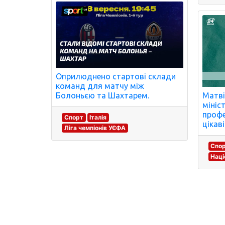
Оприлюднено стартові склади
команд для матчу між
Матві
Болоньєю та Шахтарем.
мініс
профе
Спорт
Італія
цікаві
Ліга чемпіонів УЄФА
Спо
Наці