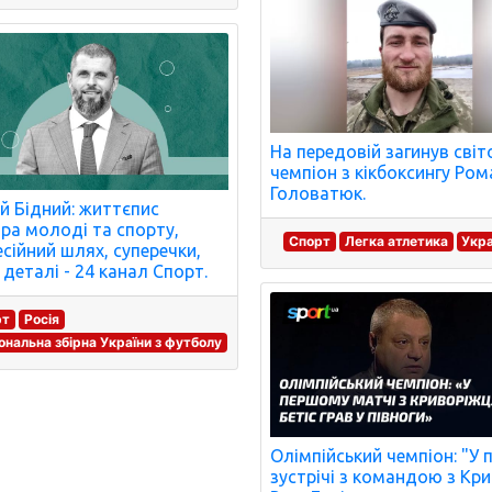
На передовій загинув сві
чемпіон з кікбоксингу Ром
Головатюк.
й Бідний: життєпис
тра молоді та спорту,
Спорт
Легка атлетика
Укра
сійний шлях, суперечки,
 деталі - 24 канал Спорт.
рт
Росія
ональна збірна України з футболу
Олімпійський чемпіон: "У 
зустрічі з командою з Кр