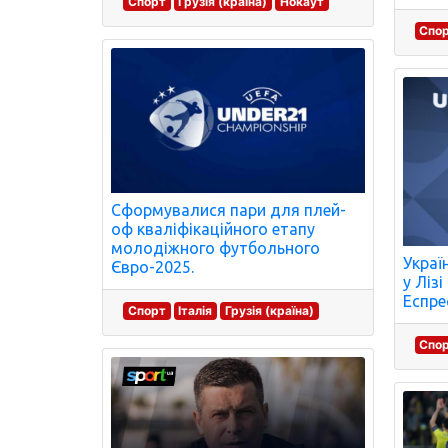
Спорт
Грузія (країна)
Нокаут
Спо
Сформувалися пари для плей-
оф кваліфікаційного етапу
молодіжного футбольного
Украї
Євро-2025.
у Ліз
Еспре
Спорт
Італія
Грузія (країна)
Спо