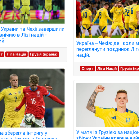
і України та Чехії завершили
нічию в Лізі націй -
й.
Україна – Чехія: де і коли
переглянути поєдинок Ліг
рт
Ліга Націй
Грузія (країна)
націй.
Спорт
Ліга Націй
Грузія (кр
У матчі з Грузією за наці
на зберегла інтригу у
збірну України вперше ви
нку з Чехією, а Гуцуляка