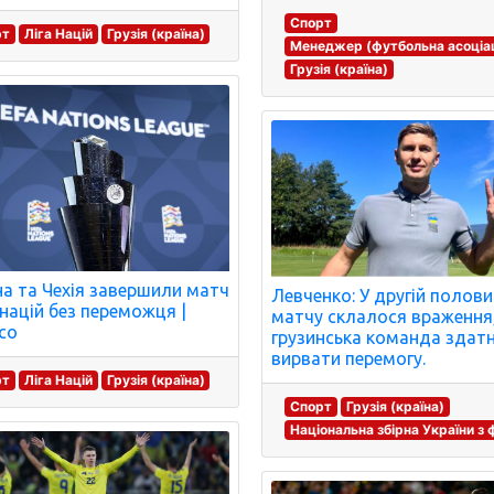
Спорт
рт
Ліга Націй
Грузія (країна)
Менеджер (футбольна асоціац
Грузія (країна)
на та Чехія завершили матч
Левченко: У другій полови
і націй без переможця |
матчу склалося враження
со
грузинська команда здат
вирвати перемогу.
рт
Ліга Націй
Грузія (країна)
Спорт
Грузія (країна)
Національна збірна України з