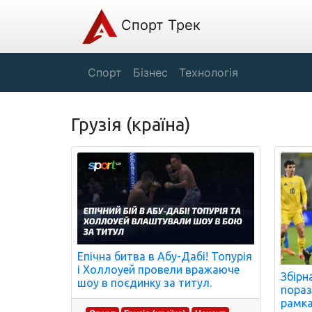
Спорт Трек
Спорт
Бізнес
Технологія
Грузія (країна)
Епічна битва в Абу-Дабі! Топурія
і Холлоуей провели вражаюче
Збірн
шоу в поєдинку за титул.
пораз
рамка