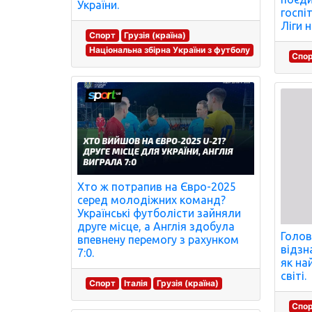
України.
госпі
Ліги 
Спорт
Грузія (країна)
Національна збірна України з футболу
Спо
Хто ж потрапив на Євро-2025
серед молодіжних команд?
Українські футболісти зайняли
друге місце, а Англія здобула
Голов
впевнену перемогу з рахунком
відзн
7:0.
як на
світі.
Спорт
Італія
Грузія (країна)
Спо