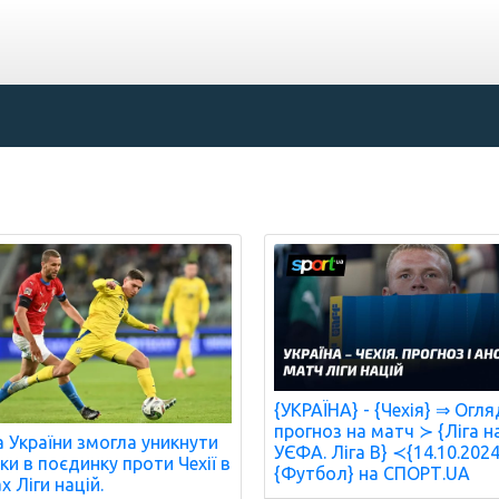
{УКРАЇНА} - {Чехія} ⇒ Огля
прогноз на матч ≻ {Ліга н
а України змогла уникнути
УЄФА. Ліга B} ≺{14.10.202
ки в поєдинку проти Чехії в
{Футбол} на СПОРТ.UA
х Ліги націй.