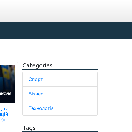
Categories
Спорт
Бізнес
Технологія
д та
ацій
4}≻
Tags