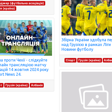
джер (футбольна асоціація)
ія (країна)
Збірна України здобула п
над Грузією в рамках Ліги 
Новини футболу
а проти Чехії - слідкуйте
Спорт
Грузія (країна)
Алба
лайн трансляцією матчу
націй 14 жовтня 2024 року
ort News 24.
рт
Грузія (країна)
Албанія