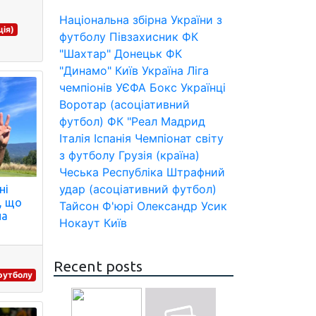
Національна збірна України з
ія)
футболу
Півзахисник
ФК
"Шахтар" Донецьк
ФК
"Динамо" Київ
Україна
Ліга
чемпіонів УЄФА
Бокс
Українці
Воротар (асоціативний
футбол)
ФК "Реал Мадрид
Італія
Іспанія
Чемпіонат світу
з футболу
Грузія (країна)
Чеська Республіка
Штрафний
удар (асоціативний футбол)
ні
, що
Тайсон Ф'юрі
Олександр Усик
на
Нокаут
Київ
Recent posts
 футболу