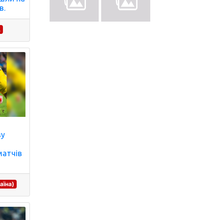
в.
А
ву
матчів
аїна)