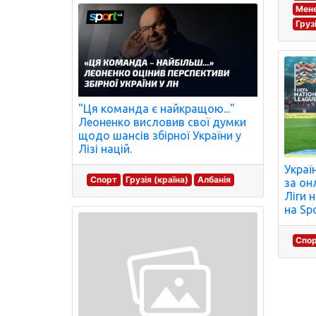
Мене
Груз
"Ця команда є найкращою..."
Леоненко висловив свої думки
щодо шансів збірної України у
Лізі націй.
Україн
Спорт
Грузія (країна)
Албанія
за он
Ліги 
на Sp
Спо