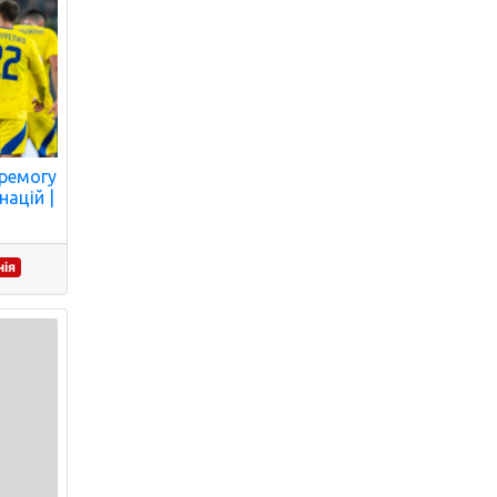
еремогу
націй |
нія