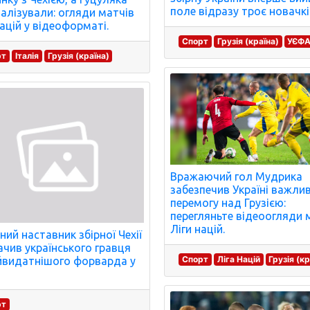
поле відразу троє новачкі
талізували: огляди матчів
націй у відеоформаті.
Спорт
Грузія (країна)
УЄФ
рт
Італія
Грузія (країна)
Вражаючий гол Мудрика
забезпечив Україні важли
перемогу над Грузією:
перегляньте відеоогляди 
Ліги націй.
ний наставник збірної Чехії
ачив українського гравця
Спорт
Ліга Націй
Грузія (кр
йвидатнішого форварда у
рт