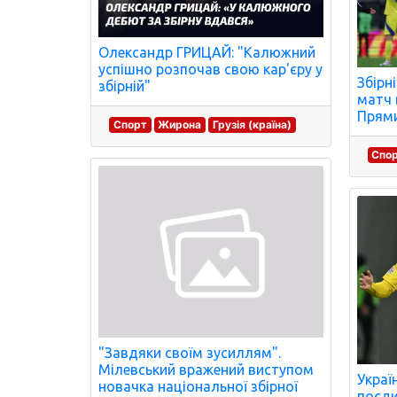
Олександр ГРИЦАЙ: "Калюжний
успішно розпочав свою кар'єру у
Збірн
збірній"
матч в
Прями
Спорт
Жирона
Грузія (країна)
Спо
"Завдяки своїм зусиллям".
Мілевський вражений виступом
Украї
новачка національної збірної
поєди