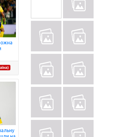
 можна
и
аїна)
ональну
йшли на