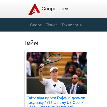
Спорт Трек
Спорт
Бізнес
Технологія
Гейм
Світоліна проти Гофф: підсумок
поєдинку 1/16 фіналу US Open-