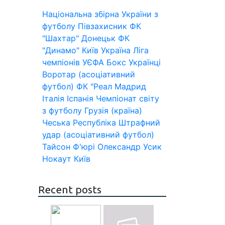
Національна збірна України з
футболу
Півзахисник
ФК
"Шахтар" Донецьк
ФК
"Динамо" Київ
Україна
Ліга
чемпіонів УЄФА
Бокс
Українці
Воротар (асоціативний
футбол)
ФК "Реал Мадрид
Італія
Іспанія
Чемпіонат світу
з футболу
Грузія (країна)
Чеська Республіка
Штрафний
удар (асоціативний футбол)
Тайсон Ф'юрі
Олександр Усик
Нокаут
Київ
Recent posts