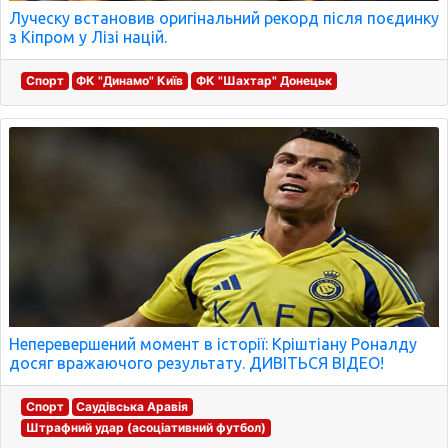
Луческу встановив оригінальний рекорд після поєдинку
з Кіпром у Лізі націй.
Спорт
ФК "Динамо" Київ
ФК "Шахтар" Донецьк
Неперевершений момент в історії: Кріштіану Роналду
досяг вражаючого результату. ДИВІТЬСЯ ВІДЕО!
Спорт
Саудівська Аравія
Штрафний удар (асоціативний футбол)