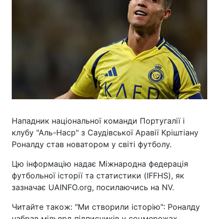
Нападник національної команди Португалії і
клубу "Аль-Наср" з Саудівської Аравії Кріштіану
Роналду став новатором у світі футболу.
Цю інформацію надає Міжнародна федерація
футбольної історії та статистики (IFFHS), як
зазначає UAINFO.org, посилаючись на NV.
Читайте також: "Ми створили історію": Роналду
набрав мільярд підписників у соцмережах