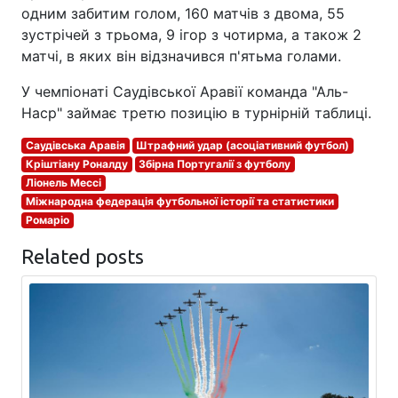
одним забитим голом, 160 матчів з двома, 55
зустрічей з трьома, 9 ігор з чотирма, а також 2
матчі, в яких він відзначився п'ятьма голами.
У чемпіонаті Саудівської Аравії команда "Аль-
Наср" займає третю позицію в турнірній таблиці.
Саудівська Аравія
Штрафний удар (асоціативний футбол)
Кріштіану Роналду
Збірна Португалії з футболу
Ліонель Мессі
Міжнародна федерація футбольної історії та статистики
Ромаріо
Related posts