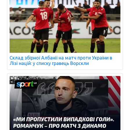
Склад збірної Албанії на матч проти України в
Лізі націй: у списку гравець Ворскли