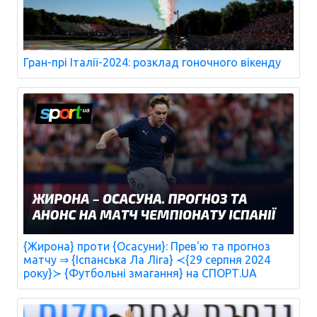
Гран-прі Італії-2024: розклад гоночного вікенду
{Жирона} проти {Осасуни}: Прев'ю та прогноз
матчу ⇒ {Іспанська Ла Ліга} ≺{29 серпня 2024
року}≻ {Футбольні змагання} на СПОРТ.UA