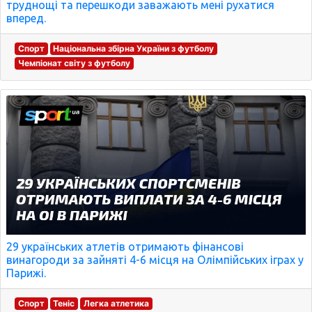
труднощі та перешкоди заважають мені рухатися
вперед.
Спорт
Національна збірна України з футболу
Чемпіонат світу з футболу
29 українських атлетів отримають фінансові
винагороди за зайняті 4-6 місця на Олімпійських іграх у
Парижі.
Спорт
Теніс
Легка атлетика