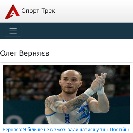
Спорт Трек
Олег Верняєв
Верняєв: Я більше не в змозі залишатися у тіні. Постійні