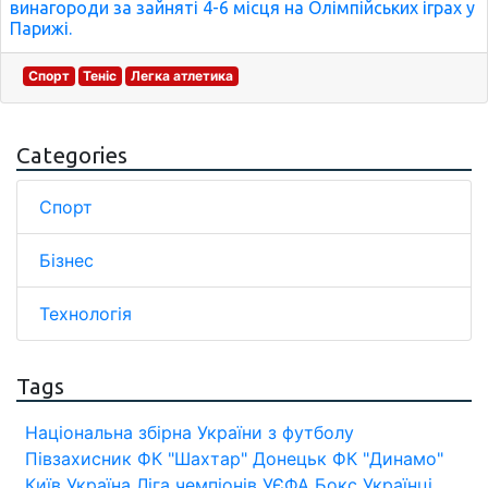
винагороди за зайняті 4-6 місця на Олімпійських іграх у
Парижі.
Спорт
Теніс
Легка атлетика
Categories
Спорт
Бізнес
Технологія
Tags
Національна збірна України з футболу
Півзахисник
ФК "Шахтар" Донецьк
ФК "Динамо"
Київ
Україна
Ліга чемпіонів УЄФА
Бокс
Українці