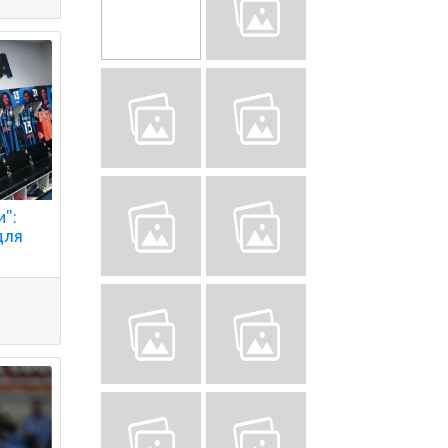
":
для