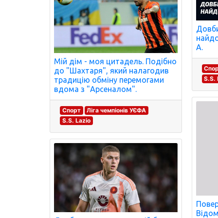
Довби
найдо
А.
Мій дім - моя цитадель. Подібно
Спо
до "Шахтаря", який налагодив
S.S.
традицію обміну перемогами
вдома з "Арсеналом".
Спорт
Ліга чемпіонів УЄФА
S.S. Lazio
Повер
Відом