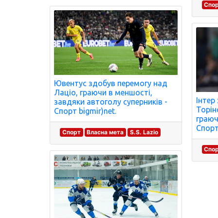
Спо
Ювентус здобув перемогу над
Лаціо, граючи в меншості,
Інтер
завдяки автоголу суперників -
Торін
Спорт bigmir)net.
граюч
Спорт 
Спорт
Власна мета
S.S. Lazio
Спо