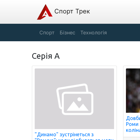
Спорт Трек
Спорт
Бізнес
Технологія
Серія A
Довби
Роми 
колін
"Динамо" зустрінеться з