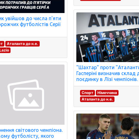
к увійшов до числа п'яти
рожчих футболістів Серії
рт
Аталанта до н.е.
 Lazio
"Шахтар" проти "Аталанти
Гасперіні визначив склад 
поєдинку в Лізі чемпіонів.
Спорт
Німеччина
Аталанта до н.е.
нення світового чемпіона.
ому футболісту, якого