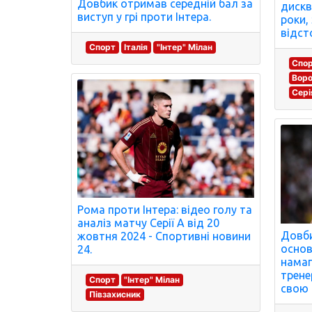
Довбик отримав середній бал за
дискв
виступ у грі проти Інтера.
роки,
відст
Спорт
Італія
"Інтер" Мілан
Спо
Воро
Сері
Рома проти Інтера: відео голу та
аналіз матчу Серії А від 20
Довби
жовтня 2024 - Спортивні новини
основ
24.
намаг
трене
Спорт
"Інтер" Мілан
свою 
Півзахисник