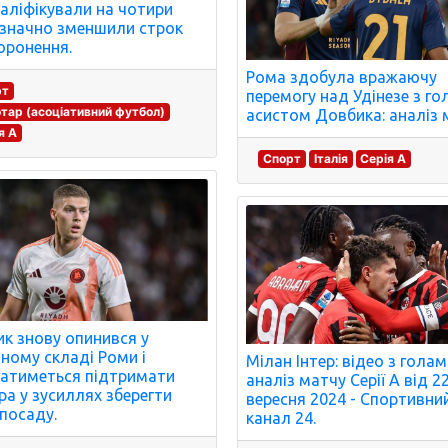
аліфікували на чотири
 значно зменшили строк
оронення.
Рома здобула вражаючу
рт
перемогу над Удінезе з го
тар (асоціативний футбол)
асистом Довбика: аналіз 
я A
Спорт
Італія
Серія A
к знову опинився у
ному складі Роми і
Мілан Інтер: відео з голам
атиметься підтримати
аналіз матчу Серії А від 2
ра у зусиллях зберегти
вересня 2024 - Спортивни
посаду.
канал 24.