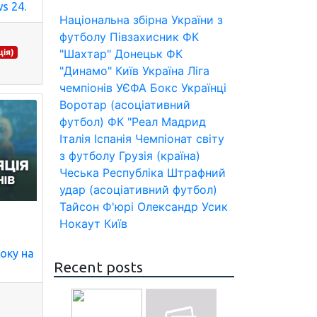
s 24.
Національна збірна України з
футболу
Півзахисник
ФК
"Шахтар" Донецьк
ФК
ія)
"Динамо" Київ
Україна
Ліга
чемпіонів УЄФА
Бокс
Українці
Воротар (асоціативний
футбол)
ФК "Реал Мадрид
Італія
Іспанія
Чемпіонат світу
з футболу
Грузія (країна)
Чеська Республіка
Штрафний
удар (асоціативний футбол)
Тайсон Ф'юрі
Олександр Усик
Нокаут
Київ
оку на
Recent posts