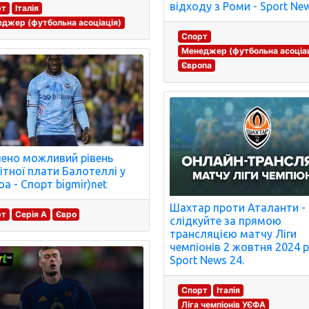
відходу з Роми - Sport New
рт
Італія
джер (футбольна асоціація)
Спорт
Менеджер (футбольна асоціац
Європа
ено можливий рівень
ітної плати Балотеллі у
а - Спорт bigmir)net
Шахтар проти Аталанти -
рт
Серія A
Євро
слідкуйте за прямою
трансляцією матчу Ліги
чемпіонів 2 жовтня 2024 р
Sport News 24.
Спорт
Італія
Ліга чемпіонів УЄФА