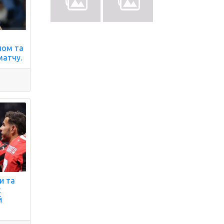
лом та
матчу.
и та
2
й