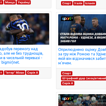
рт
Монца
Українці
Спорт
Італія
Іспанія
 здобув перемогу над
Оприлюднено оцінку Дов
о, але не без труднощів,
за гру між Ромою та Удіне
и в чисельній перевазі -
якій він відзначився заби
bigmir)net.
м'ячем.
рт
"Інтер" Мілан
Серія A
Спорт
Штрафний удар (асоціативни
Серія A