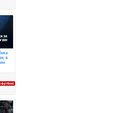
бика
зе, в
тим
й футбол)