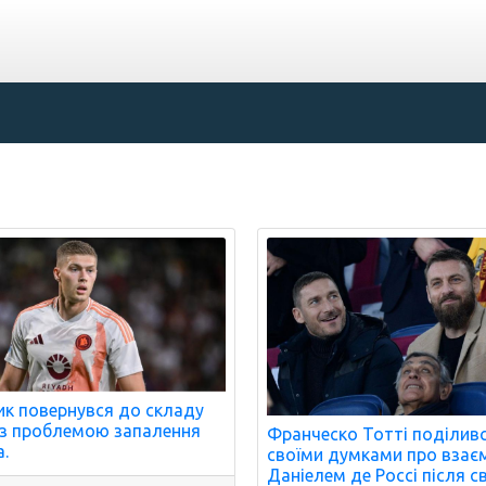
к повернувся до складу
з проблемою запалення
Франческо Тотті поділив
а.
своїми думками про взає
Даніелем де Россі після с