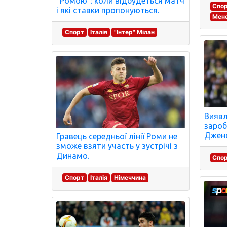
"Ромою": коли відбудеться матч
Спо
і які ставки пропонуються.
Мене
Спорт
Італія
"Інтер" Мілан
Виявл
зароб
Джено
Гравець середньої лінії Роми не
зможе взяти участь у зустрічі з
Динамо.
Спо
Спорт
Італія
Німеччина