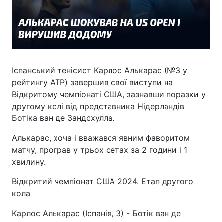
Іспанський тенісист Карлос Алькарас (№3 у
рейтингу ATP) завершив свої виступи на
Відкритому чемпіонаті США, зазнавши поразки у
другому колі від представника Нідерландів
Ботіка ван де Зандсхулла.
Алькарас, хоча і вважався явним фаворитом
матчу, програв у трьох сетах за 2 години і 1
хвилину.
Відкритий чемпіонат США 2024. Етап другого
кола
Карлос Алькарас (Іспанія, 3) - Ботік ван де