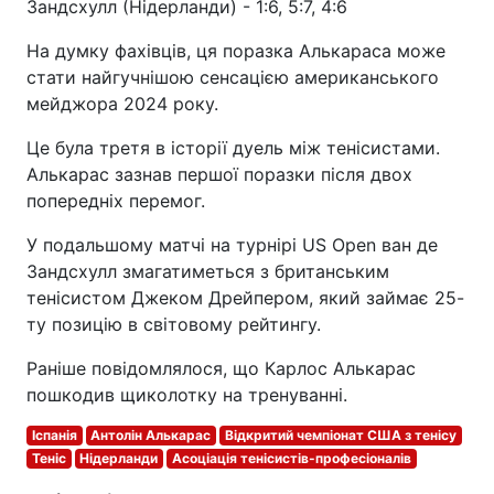
Зандсхулл (Нідерланди) - 1:6, 5:7, 4:6
На думку фахівців, ця поразка Алькараса може
стати найгучнішою сенсацією американського
мейджора 2024 року.
Це була третя в історії дуель між тенісистами.
Алькарас зазнав першої поразки після двох
попередніх перемог.
У подальшому матчі на турнірі US Open ван де
Зандсхулл змагатиметься з британським
тенісистом Джеком Дрейпером, який займає 25-
ту позицію в світовому рейтингу.
Раніше повідомлялося, що Карлос Алькарас
пошкодив щиколотку на тренуванні.
Іспанія
Антолін Алькарас
Відкритий чемпіонат США з тенісу
Теніс
Нідерланди
Асоціація тенісистів-професіоналів