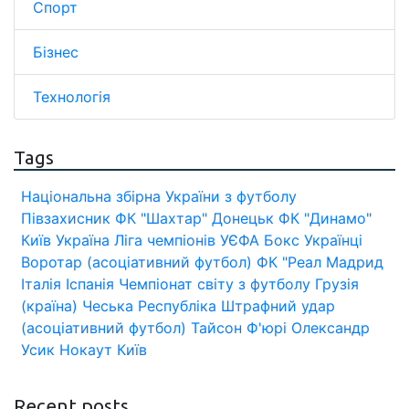
Спорт
Бізнес
Технологія
Tags
Національна збірна України з футболу
Півзахисник
ФК "Шахтар" Донецьк
ФК "Динамо"
Київ
Україна
Ліга чемпіонів УЄФА
Бокс
Українці
Воротар (асоціативний футбол)
ФК "Реал Мадрид
Італія
Іспанія
Чемпіонат світу з футболу
Грузія
(країна)
Чеська Республіка
Штрафний удар
(асоціативний футбол)
Тайсон Ф'юрі
Олександр
Усик
Нокаут
Київ
Recent posts