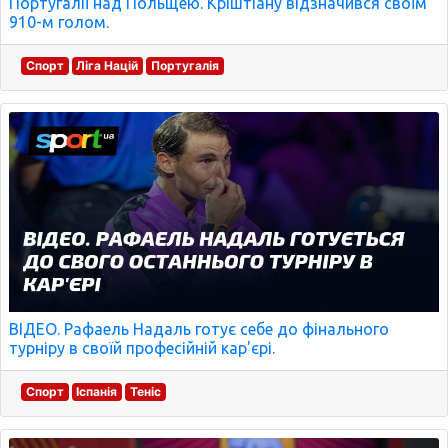
Португалії над Польщею. Кріштіану відзначився своїм
910-м голом.
Спорт
Ліга Націй
Португалія
ВІДЕО. Рафаель Надаль готує себе до фінального
турніру в своїй професійній кар'єрі.
Спорт
Іспанія
Теніс