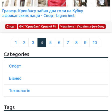
Гравець Кривбасу забив два голи на Кубку
африканських націй - Спорт bigmir)net
Спорт
ФК "Кривбас" Кривий Ріг
Чемпіонат України з футболу
1
2
3
4
5
6
7
8
9
10
Categories
Спорт
Бізнес
Технологія
Tags