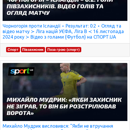
Чорногорія проти Ісландії ⋆ Результат: 0:2 ⋆ Огляд та
відео матчу ≻ Ліга націй УЄФА, Ліга B ≺ 16 листопада
2024 року ≻ Відео з голами {Футбол} на СПОРТ.UA
Спорт
Півзахисник
Поза грою (спорт)
Михайло Мудрик висловився: "Якби не втручання