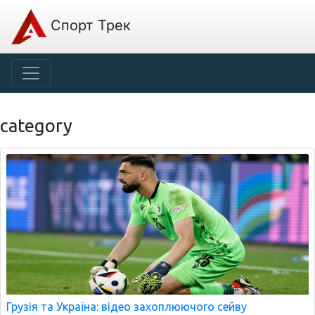
Спорт Трек
category
Грузія та Україна: відео захоплюючого сейву