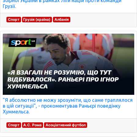
збірної України в рамках Ліги націй проти команди
Грузії.
Спорт
Грузія (країна)
Албанія
"Я абсолютно не можу зрозуміти, що саме траплялося
в цій ситуації", - прокоментував Раньєрі поведінку
Хуммельса.
Спорт
А.С. Рома
Асоціативний футбол