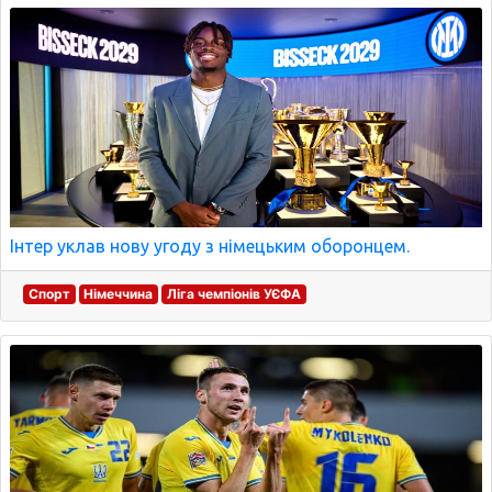
Інтер уклав нову угоду з німецьким оборонцем.
Спорт
Німеччина
Ліга чемпіонів УЄФА