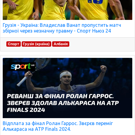
Грузія - Україна: Владислав Ванат пропустить матч
збірної через незначну травму - Спорт Ньюз 24
Спорт
Грузія (країна)
Албанія
Відплата за фінал Ролан Гаррос. Звєрєв переміг
Алькараса на ATP Finals 2024.