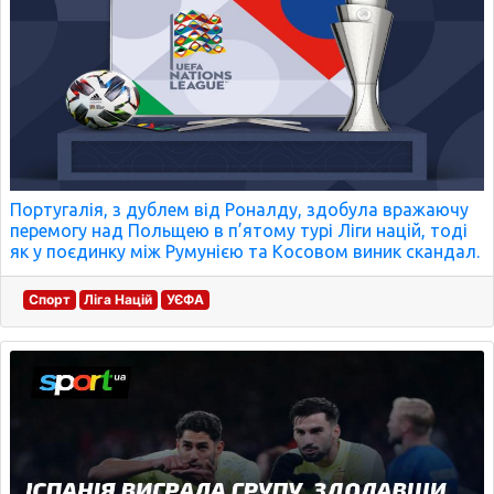
Португалія, з дублем від Роналду, здобула вражаючу
перемогу над Польщею в п’ятому турі Ліги націй, тоді
як у поєдинку між Румунією та Косовом виник скандал.
Спорт
Ліга Націй
УЄФА