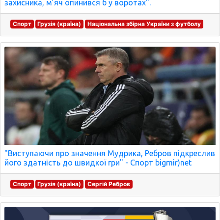
захисника, м’яч опинився б у воротах".
Спорт
Грузія (країна)
Національна збірна України з футболу
"Виступаючи про значення Мудрика, Ребров підкреслив
його здатність до швидкої гри" - Спорт bigmir)net
Спорт
Грузія (країна)
Сергій Ребров