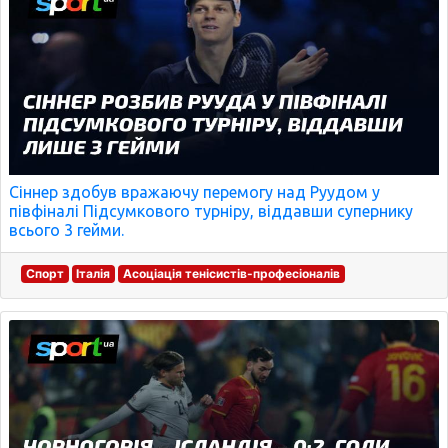
Сіннер здобув вражаючу перемогу над Руудом у
півфіналі Підсумкового турніру, віддавши супернику
всього 3 гейми.
Спорт
Італія
Асоціація тенісистів-професіоналів