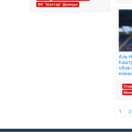
ФК "Шахтар" Донецьк
Аль-Н
Каштр
обов'
коман
Спо
Мене
1
2