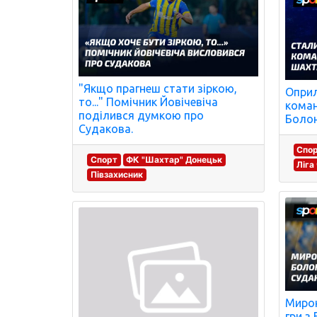
"Якщо прагнеш стати зіркою,
Оприл
то..." Помічник Йовічевіча
коман
поділився думкою про
Болон
Судакова.
Спо
Спорт
ФК "Шахтар" Донецьк
Ліга
Півзахисник
Мирон
гри з