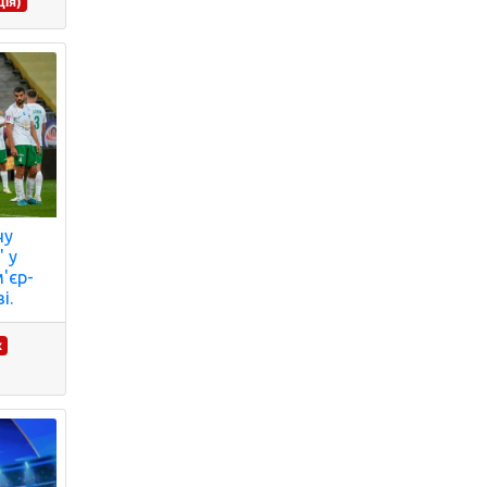
ія)
чу
 у
'єр-
і.
к