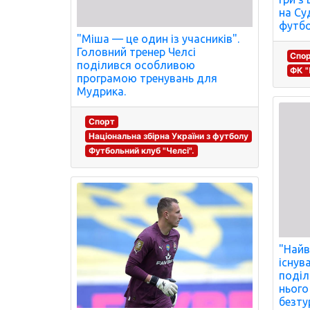
на Су
футбо
"Міша — це один із учасників".
Головний тренер Челсі
Спо
поділився особливою
ФК 
програмою тренувань для
Мудрика.
Спорт
Національна збірна України з футболу
Футбольний клуб "Челсі".
"Найв
існув
поділ
нього
безту