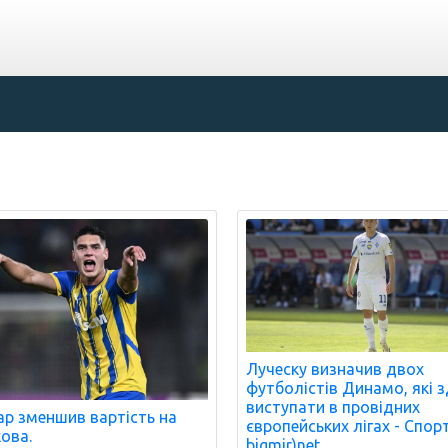
Луческу визначив двох
футболістів Динамо, які з
виступати в провідних
р зменшив вартість на
європейських лігах - Спор
ова.
bigmir)net.