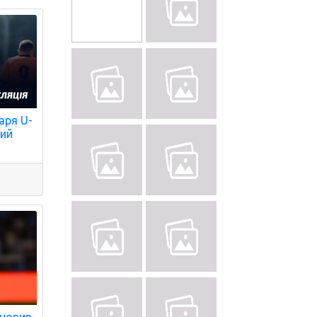
аря U-
мий