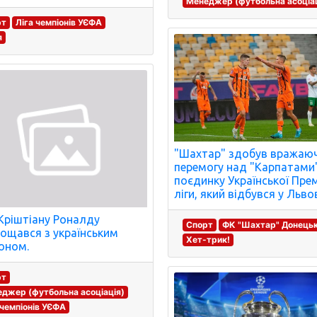
Менеджер (футбольна асоціац
рт
Ліга чемпіонів УЄФА
я
"Шахтар" здобув вражаю
перемогу над "Карпатами"
поєдинку Української Прем
ліги, який відбувся у Львов
Кріштіану Роналду
Спорт
ФК "Шахтар" Донець
ощався з українським
Хет-трик!
оном.
рт
джер (футбольна асоціація)
 чемпіонів УЄФА