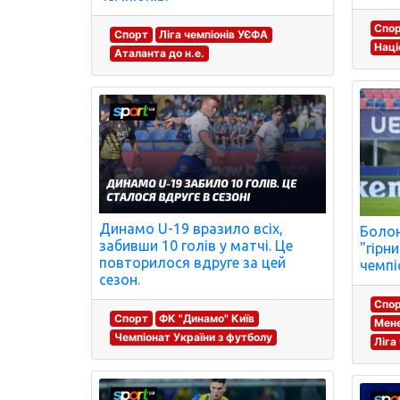
Спо
Спорт
Ліга чемпіонів УЄФА
Наці
Аталанта до н.е.
Динамо U-19 вразило всіх,
Болон
забивши 10 голів у матчі. Це
"гірн
повторилося вдруге за цей
чемпі
сезон.
Спо
Спорт
ФК "Динамо" Київ
Мене
Чемпіонат України з футболу
Ліга