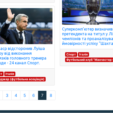
Суперкомп’ютер визначив
претендента на титул у Лі
чемпіонів та проаналізув
ймовірності успіху "Шахта
аср відсторонив Луїша
у від виконання
Спорт
Італія
язків головного тренера
Футбольний клуб "Манчестер С
ди - 24 канал Спорт.
рт
Італія
джер (футбольна асоціація)
3
4
5
6
7
8