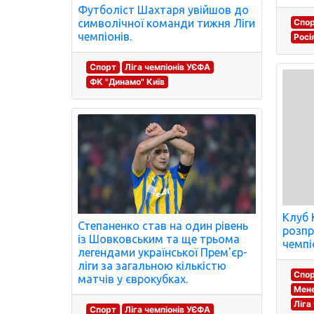
Футболіст Шахтаря увійшов до
Спо
символічної команди тижня Ліги
чемпіонів.
Росі
Спорт
Ліга чемпіонів УЄФА
ФК "Динамо" Київ
Клуб 
Степаненко став на один рівень
розпр
із Шовковським та ще трьома
чемпі
легендами української Прем'єр-
ліги за загальною кількістю
Спо
матчів у єврокубках.
Мене
Ліга
Спорт
Ліга чемпіонів УЄФА