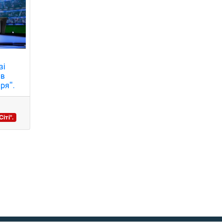
зі
ав
ря".
іті".