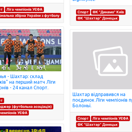
рт
Ліга чемпіонів УЄФА
Спорт
ФК "Динамо" Київ
ональна збірна України з футболу
ФК "Шахтар" Донецьк
ья - Шахтар: склад
иків" на перший матч Ліги
онів - 24 канал Спорт.
Шахтар відправився на
поєдинок Ліги чемпіонів 
рт
Болоньї.
джер (футбольна асоціація)
 чемпіонів УЄФА
Спорт
Ліга чемпіонів УЄФА
ФК "Шахтар" Донецьк