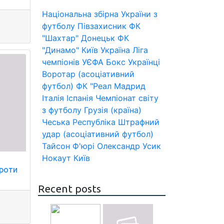
Національна збірна України з
футболу
Півзахисник
ФК
"Шахтар" Донецьк
ФК
"Динамо" Київ
Україна
Ліга
чемпіонів УЄФА
Бокс
Українці
Воротар (асоціативний
футбол)
ФК "Реал Мадрид
Італія
Іспанія
Чемпіонат світу
з футболу
Грузія (країна)
Чеська Республіка
Штрафний
удар (асоціативний футбол)
Тайсон Ф'юрі
Олександр Усик
Нокаут
Київ
проти
Recent posts