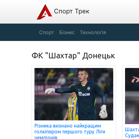
Спорт Трек
Спорт
Бізнес
Технологія
ФК "Шахтар" Донецьк
Різника визнано найкращим
Шахта
голкіпером першого туру Ліги
Судак
чемпіонів.