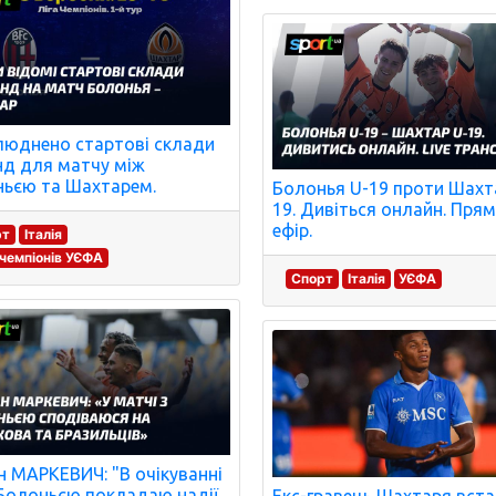
юднено стартові склади
д для матчу між
ьєю та Шахтарем.
Болонья U-19 проти Шахт
19. Дивіться онлайн. Пря
ефір.
рт
Італія
 чемпіонів УЄФА
Спорт
Італія
УЄФА
 МАРКЕВИЧ: "В очікуванні
 Болоньєю покладаю надії