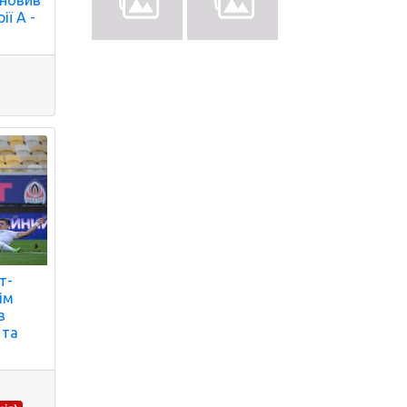
ановив
ії А -
т-
ім
в
 та