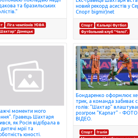
Екс-гравець Шахтаря вст
дакова та бразильських
новий рекорд асистів у Сер
лістів."
Спорт bigmir)net
рт
Ліга чемпіонів УЄФА
Спорт
Кальярі Футбол
"Шахтар" Донецьк
Футбольний клуб "Челсі".
Бондаренко оформлює хе
трик, а команда забиває с
голів: "Шахтар" влаштува
ажчі моменти мого
розгром "Карпат" - ФОТО
ання". Гравець Шахтаря
ВІДЕО.
ився, як Росія відібрала в
 дитячі мрії та
Спорт
Італія
рботність юності.